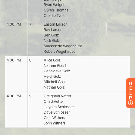
H
E
L
P